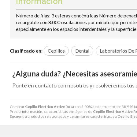
Información
Número de filas: 3 esferas concéntricas Número de penachos
recargable con 8.000 oscilaciones por minuto que permite l
especialmente en los espacios interdentales y la superficie 
Clasificado en:
Cepillos
Dental
Laboratorios De 
¿Alguna duda? ¿Necesitas asesorami
Ponte en contacto con nosotros y resolveremos tus 
Comprar
Cepillo Electrico Active Rosa
con 5,00% de descuento por
38,94
€
(
Precio, información, características e imágenes de
Cepillo Electrico Active R
Encuentra productos relacionados y de similares características a
Cepillo Ele