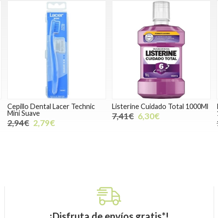
Cepillo Dental Lacer Technic
Listerine Cuidado Total 1000Ml
Mini Suave
7,41€
6,30€
2,94€
2,79€
¡Disfruta de envíos gratis*!