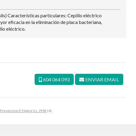
s) Características particulares: Cepillo eléctrico
or eficacia en la eliminación de placa bacteriana,
lo eléctrico.
604 064 093
ENVIAR EMAIL
Prevencion E Higine S.L. PHB
(4).