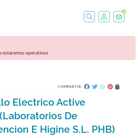
0
Buscar
ve estaremos operativos
COMPARTIR:
lo Electrico Active
(Laboratorios De
encion E Higine S.L. PHB)