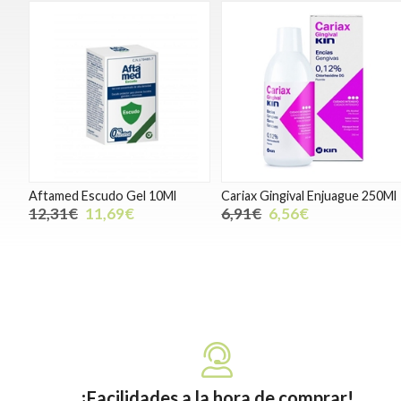
Aftamed Escudo Gel 10Ml
Cariax Gingival Enjuague 250Ml
12,31€
11,69€
6,91€
6,56€
¡Facilidades a la hora de comprar!