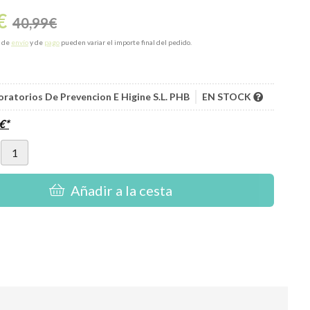
€
40,99
€
s de
envío
y de
pago
pueden variar el importe final del pedido.
oratorios De Prevencion E Higine S.L. PHB
EN STOCK
€
*
Añadir a la cesta