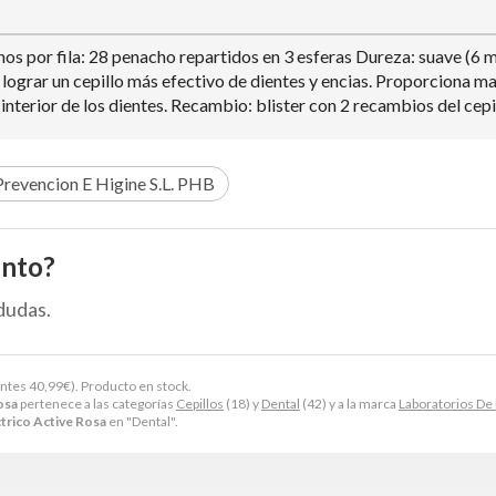
 por fila: 28 penacho repartidos en 3 esferas Dureza: suave (6 mil
ograr un cepillo más efectivo de dientes y encias. Proporciona may
interior de los dientes. Recambio: blister con 2 recambios del cepil
Prevencion E Higine S.L. PHB
ento?
dudas.
antes
40,99
€
). Producto en stock.
osa
pertenece a las categorías
Cepillos
(18) y
Dental
(42) y a la marca
Laboratorios De 
ctrico Active Rosa
en "Dental".