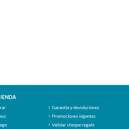
TIENDA
rar
Garantía y devoluciones
mos
Promociones vigentes
pago
Validar cheque regalo