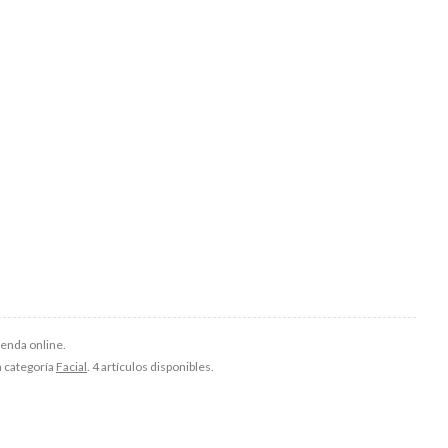
ienda online.
a categoría
Facial
. 4 artículos disponibles.