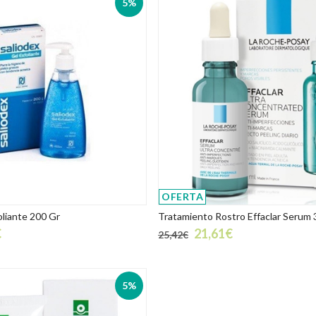
5%
OFERTA
oliante 200 Gr
Tratamiento Rostro Effaclar Serum 
€
21,61€
25,42€
5%