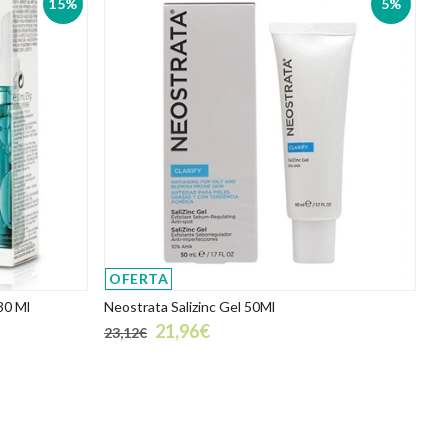
15%
5%
OFERTA
30 Ml
Neostrata Salizinc Gel 50Ml
21,96€
23,12€