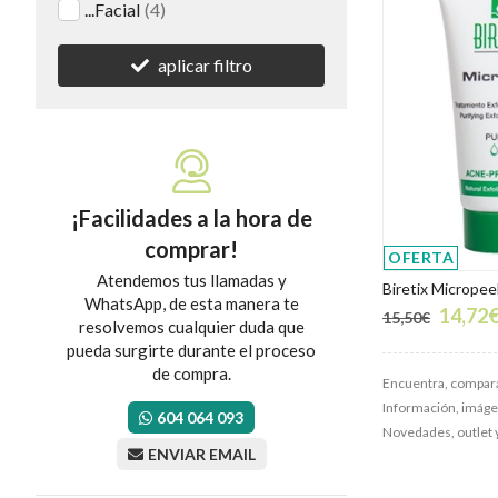
...Facial
(4)
aplicar filtro
¡Facilidades a la hora de
comprar!
OFERTA
Atendemos tus llamadas y
Biretix Micropee
WhatsApp, de esta manera te
14,72
15,50€
resolvemos cualquier duda que
pueda surgirte durante el proceso
de compra.
Encuentra, compara
Información, imágene
604 064 093
Novedades, outlet 
ENVIAR EMAIL