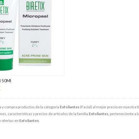
l 50Ml
€
 y compra productos de la categoría
Exfoliantes
(Facial) al mejor precio en nuestra t
s, características y precios de artículos de la familia
Exfoliantes
, perteneciente a l
y ofertas en
Exfoliantes
.