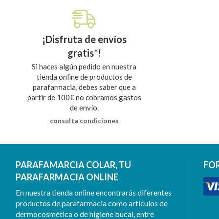
¡Disfruta de envíos
gratis*!
Si haces algún pedido en nuestra
tienda online de productos de
parafarmacia, debes saber que a
partir de 100€ no cobramos gastos
de envío.
consulta condiciones
PARAFAMARCIA COLAR, TU
FO
PARAFARMACIA ONLINE
En nuestra tienda online encontrarás diferentes
productos de parafarmacia como artículos de
dermocosmética o de higiene bucal, entre