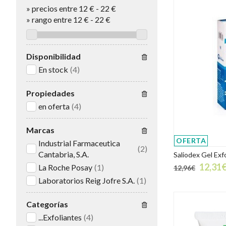
»
precios entre 12 €
-
22 €
»
rango entre
12
€
-
22
€
Disponibilidad
En stock
(4)
Propiedades
en oferta
(4)
Marcas
OFERTA
Industrial Farmaceutica
(2)
Cantabria, S.A.
Saliodex Gel Exf
12,31
La Roche Posay
(1)
12,96€
Laboratorios Reig Jofre S.A.
(1)
Categorías
...Exfoliantes
(4)