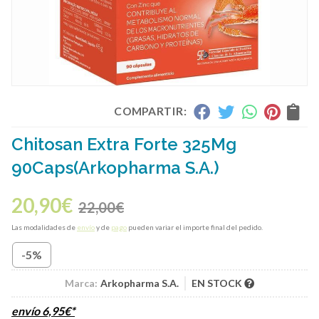
COMPARTIR:
Chitosan Extra Forte 325Mg
90Caps
(Arkopharma S.A.)
20,90
€
22,00
€
Las modalidades de
envío
y de
pago
pueden variar el importe final del pedido.
-5%
Marca:
Arkopharma S.A.
EN STOCK
envío
6,95
€
*