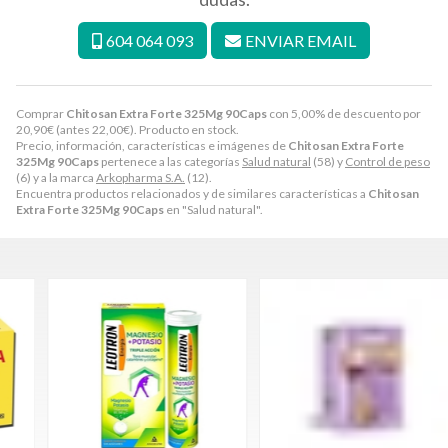
604 064 093
ENVIAR EMAIL
Comprar
Chitosan Extra Forte 325Mg 90Caps
con 5,00% de descuento por
20,90
€
(antes
22,00
€
). Producto en stock.
Precio, información, características e imágenes de
Chitosan Extra Forte
325Mg 90Caps
pertenece a las categorías
Salud natural
(58) y
Control de peso
(6) y a la marca
Arkopharma S.A.
(12).
Encuentra productos relacionados y de similares características a
Chitosan
Extra Forte 325Mg 90Caps
en "Salud natural".