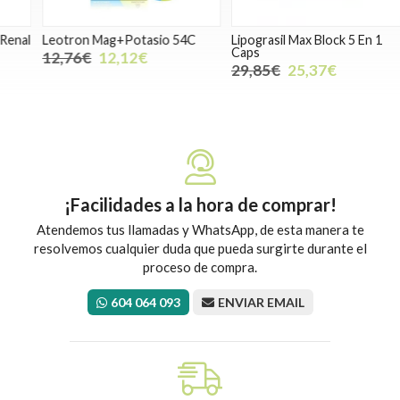
l
Leotron Mag+Potasio 54C
Lipograsil Max Block 5 En 1
N
Caps
12,76€
12,12€
29,85€
25,37€
¡Facilidades a la hora de comprar!
Atendemos tus llamadas y WhatsApp, de esta manera te
resolvemos cualquier duda que pueda surgirte durante el
proceso de compra.
604 064 093
ENVIAR EMAIL