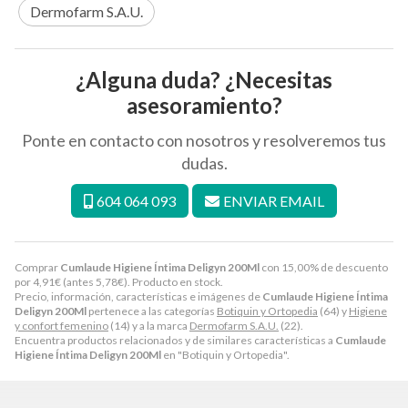
Dermofarm S.A.U.
¿Alguna duda? ¿Necesitas
asesoramiento?
Ponte en contacto con nosotros y resolveremos tus
dudas.
604 064 093
ENVIAR EMAIL
Comprar
Cumlaude Higiene Íntima Deligyn 200Ml
con 15,00% de descuento
por
4,91
€
(antes
5,78
€
). Producto en stock.
Precio, información, características e imágenes de
Cumlaude Higiene Íntima
Deligyn 200Ml
pertenece a las categorías
Botiquin y Ortopedia
(64) y
Higiene
y confort femenino
(14) y a la marca
Dermofarm S.A.U.
(22).
Encuentra productos relacionados y de similares características a
Cumlaude
Higiene Íntima Deligyn 200Ml
en "Botiquin y Ortopedia".