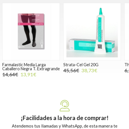
Strata-Cel Gel 20G
Therapearl Niños Frog
T
e
I
45,56€
38,73€
6,24€
5,93€
¡Facilidades a la hora de comprar!
Atendemos tus llamadas y WhatsApp, de esta manera te