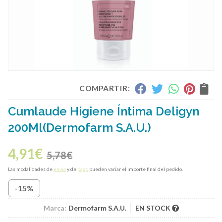
COMPARTIR:
Cumlaude Higiene Íntima Deligyn
200Ml
(Dermofarm S.A.U.)
4,91
€
5,78
€
Las modalidades de
envío
y de
pago
pueden variar el importe final del pedido.
-15%
Marca:
Dermofarm S.A.U.
EN STOCK