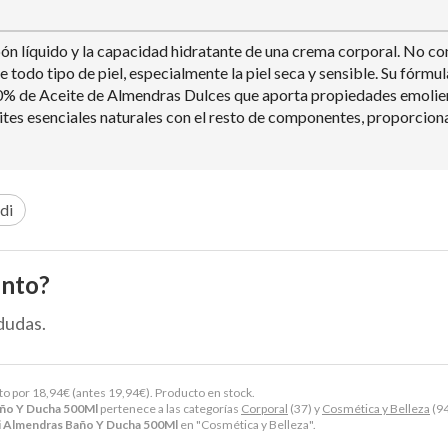
líquido y la capacidad hidratante de una crema corporal. No contien
ge todo tipo de piel, especialmente la piel seca y sensible. Su fór
 de Aceite de Almendras Dulces que aporta propiedades emolientes 
tes esenciales naturales con el resto de componentes, proporcion
di
ento?
dudas.
to por
18,94
€
(antes
19,94
€
). Producto en stock.
ño Y Ducha 500Ml
pertenece a las categorías
Corporal
(37) y
Cosmética y Belleza
(94
 Almendras Baño Y Ducha 500Ml
en "Cosmética y Belleza".