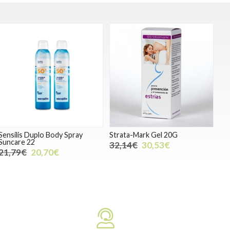
Sensilis Duplo Body Spray
Strata-Mark Gel 20G
Suncare 22
32,14€
30,53€
21,79€
20,70€