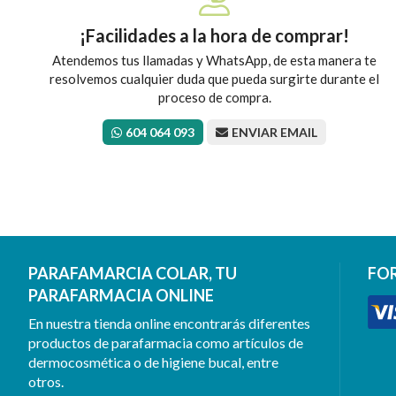
¡Facilidades a la hora de comprar!
Atendemos tus llamadas y WhatsApp, de esta manera te
resolvemos cualquier duda que pueda surgirte durante el
proceso de compra.
604 064 093
ENVIAR EMAIL
PARAFAMARCIA COLAR, TU
FO
PARAFARMACIA ONLINE
En nuestra tienda online encontrarás diferentes
productos de parafarmacia como artículos de
dermocosmética o de higiene bucal, entre
otros.