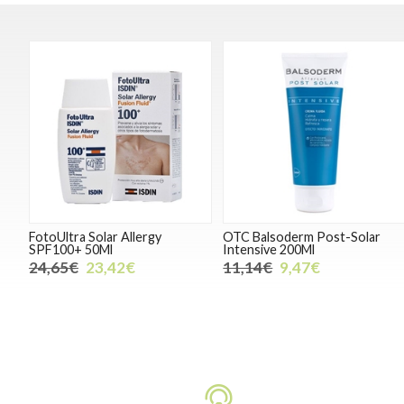
FotoUltra Solar Allergy
OTC Balsoderm Post-Solar
SPF100+ 50Ml
Intensive 200Ml
24,65€
23,42€
11,14€
9,47€