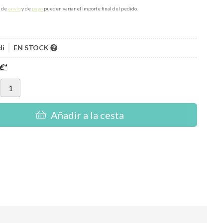
s de
envío
y de
pago
pueden variar el importe final del pedido.
di
EN STOCK
€
*
Añadir a la cesta