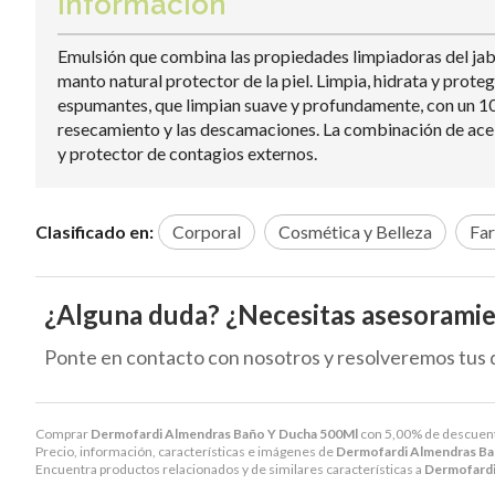
Información
Emulsión que combina las propiedades limpiadoras del jabón 
manto natural protector de la piel. Limpia, hidrata y prote
espumantes, que limpian suave y profundamente, con un 10%
resecamiento y las descamaciones. La combinación de acei
y protector de contagios externos.
Clasificado en:
Corporal
Cosmética y Belleza
Far
¿Alguna duda? ¿Necesitas asesorami
Ponte en contacto con nosotros y resolveremos tus 
Comprar
Dermofardi Almendras Baño Y Ducha 500Ml
con 5,00% de descuen
Precio, información, características e imágenes de
Dermofardi Almendras Ba
Encuentra productos relacionados y de similares características a
Dermofardi