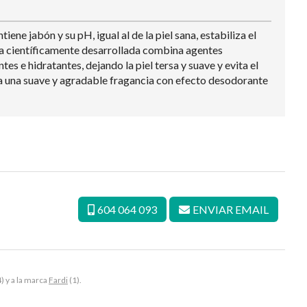
e jabón y su pH, igual al de la piel sana, estabiliza el
mula científicamente desarrollada combina agentes
e hidratantes, dejando la piel tersa y suave y evita el
a una suave y agradable fragancia con efecto desodorante
604 064 093
ENVIAR EMAIL
) y a la marca
Fardi
(1).