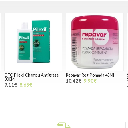
OTC Pilexil Champu Antigrasa
Repavar Reg Pomada 45Ml
300Ml
10,42€
9,90€
9,11€
8,65€