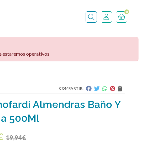
0
Buscar
ve estaremos operativos
COMPARTIR:
ofardi Almendras Baño Y
a 500Ml
€
19,94
€