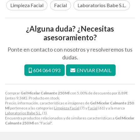
Limpieza Facial
Facial
Laboratorios Babe S.L.
¿Alguna duda? ¿Necesitas
asesoramiento?
Ponte en contacto con nosotros y resolveremos tus
dudas.
604 064 093
ENVIAR EMAIL
Comprar
Gel Micelar Calmante 250 Ml
con 5,00% de descuento por
8,89
€
(antes
9,36
€
). Producto en stock.
Precio, información, características e imágenes de
Gel Micelar Calmante 250
Ml
pertenece a las categorías
Limpieza Facial
(7) y
Facial
(61) y a la marca
Laboratorios Babe S.L.
(1).
Encuentra productos relacionados y de similares características a
Gel Micelar
Calmante 250 Ml
en "Facial".