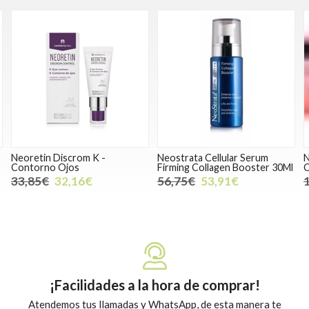
m K -
Neostrata Cellular Serum
Neutrogena Bright 
Firming Collagen Booster 30Ml
Crema 50Ml
6€
56,75€
53,91€
17,24€
16,38€
¡Facilidades a la hora de comprar!
Atendemos tus llamadas y WhatsApp, de esta manera te