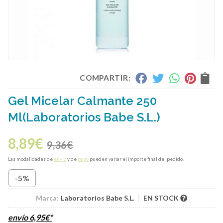
COMPARTIR:
Gel Micelar Calmante 250
Ml
(Laboratorios Babe S.L.)
8,89
€
9,36
€
Las modalidades de
envío
y de
pago
pueden variar el importe final del pedido.
-5%
Marca:
Laboratorios Babe S.L.
EN STOCK
envío
6,95
€
*