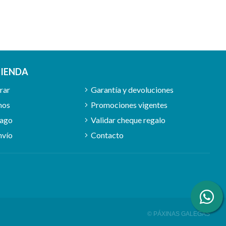
TIENDA
rar
Garantía y devoluciones
mos
Promociones vigentes
pago
Validar cheque regalo
nvío
Contacto
© PÁXINAS GALEGAS