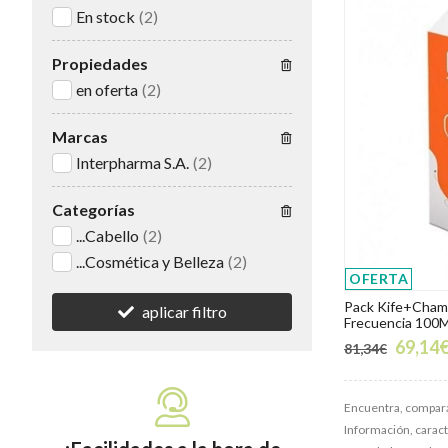
En stock
(2)
Propiedades
en oferta
(2)
Marcas
Interpharma S.A.
(2)
Categorías
...Cabello
(2)
...Cosmética y Belleza
(2)
OFERTA
Pack Kife+Cha
aplicar filtro
Frecuencia 100M
69,14
81,34€
Encuentra, compara
Información, caracte