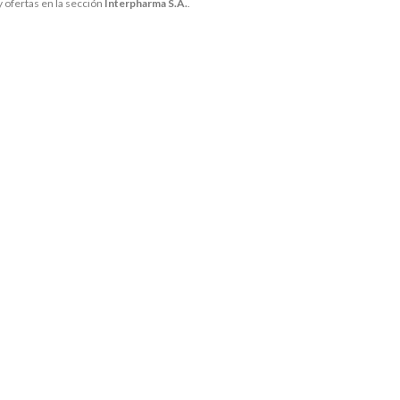
 ofertas en la sección
Interpharma S.A.
.