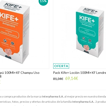
15%
OFERTA
mpú 100Ml+KF Champu Uso
Pack Kife+ Loción 100Ml+KF Lendr
l
69,14€
81,34€
€
 y compra productos de la marca
Interpharma S.A.
al mejor precio en nuestra tienda
rísticas, fotos, precios y ofertas de artículos de la familia
Interpharma S.A.
. 2 produ