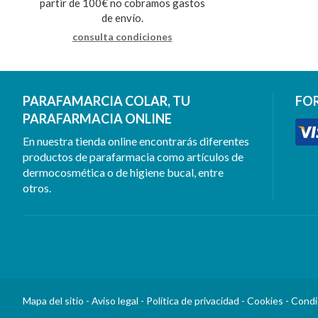
partir de 100€ no cobramos gastos
de envío.
consulta condiciones
PARAFAMARCIA COLAR, TU
FO
PARAFARMACIA ONLINE
En nuestra tienda online encontrarás diferentes
productos de parafarmacia como artículos de
dermocosmética o de higiene bucal, entre
otros.
Mapa del sitio
-
Aviso legal
-
Política de privacidad
-
Cookies
-
Condi