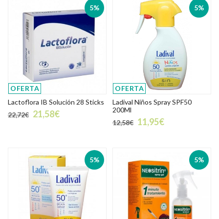
5%
5%
OFERTA
OFERTA
Lactoflora IB Solución 28 Sticks
Ladival Niños Spray SPF50
200Ml
21,58€
22,72€
11,95€
12,58€
5%
5%