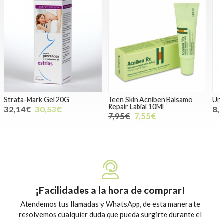
Teen Skin Acniben Balsamo
Unglax Booster Regenerador
V
Repair Labial 10Ml
8,74€
7,43€
7,95€
7,55€
¡Facilidades a la hora de comprar!
Atendemos tus llamadas y WhatsApp, de esta manera te
resolvemos cualquier duda que pueda surgirte durante el