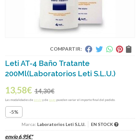
COMPARTIR:
Leti AT-4 Baño Tratante
200Ml
(Laboratorios Leti S.L.U.)
13,58
€
14,30
€
Las modalidades de
envío
y de
pago
pueden variar el importe final del pedido.
-5%
Marca:
Laboratorios Leti S.L.U.
EN STOCK
envío
6,95
€
*