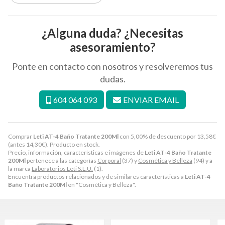
¿Alguna duda? ¿Necesitas
asesoramiento?
Ponte en contacto con nosotros y resolveremos tus
dudas.
604 064 093
ENVIAR EMAIL
Comprar
Leti AT-4 Baño Tratante 200Ml
con 5,00% de descuento por
13,58
€
(antes
14,30
€
). Producto en stock.
Precio, información, características e imágenes de
Leti AT-4 Baño Tratante
200Ml
pertenece a las categorías
Corporal
(37) y
Cosmética y Belleza
(94) y a
la marca
Laboratorios Leti S.L.U.
(1).
Encuentra productos relacionados y de similares características a
Leti AT-4
Baño Tratante 200Ml
en "Cosmética y Belleza".