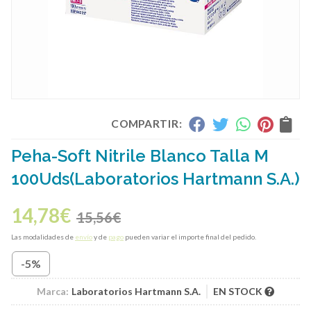
COMPARTIR:
Peha-Soft Nitrile Blanco Talla M
100Uds
(Laboratorios Hartmann S.A.)
14,78
€
15,56
€
Las modalidades de
envío
y de
pago
pueden variar el importe final del pedido.
-5%
Marca:
Laboratorios Hartmann S.A.
EN STOCK