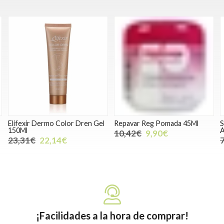
Elifexir Dermo Color Dren Gel
Repavar Reg Pomada 45Ml
S
150Ml
A
10,42€
9,90€
23,31€
22,14€
¡Facilidades a la hora de comprar!