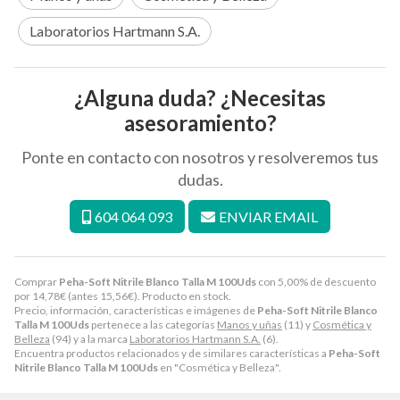
Laboratorios Hartmann S.A.
¿Alguna duda? ¿Necesitas
asesoramiento?
Ponte en contacto con nosotros y resolveremos tus
dudas.
604 064 093
ENVIAR EMAIL
Comprar
Peha-Soft Nitrile Blanco Talla M 100Uds
con 5,00% de descuento
por
14,78
€
(antes
15,56
€
). Producto en stock.
Precio, información, características e imágenes de
Peha-Soft Nitrile Blanco
Talla M 100Uds
pertenece a las categorías
Manos y uñas
(11) y
Cosmética y
Belleza
(94) y a la marca
Laboratorios Hartmann S.A.
(6).
Encuentra productos relacionados y de similares características a
Peha-Soft
Nitrile Blanco Talla M 100Uds
en "Cosmética y Belleza".