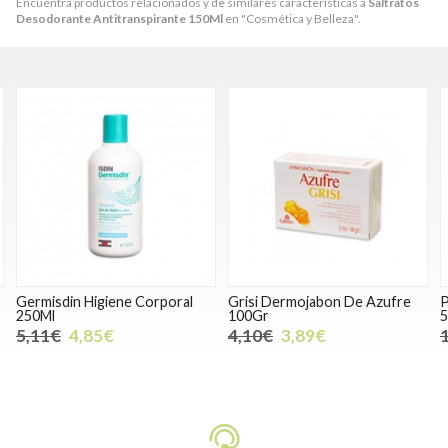
Encuentra productos relacionados y de similares características a
Saltratos
Desodorante Antitranspirante 150Ml
en "Cosmética y Belleza".
al
Grisi Dermojabon De Azufre
Ph5 Duplo Cr De Manos 75M
100Gr
50% 2Ud
4,10€
3,89€
11,10€
10,54€