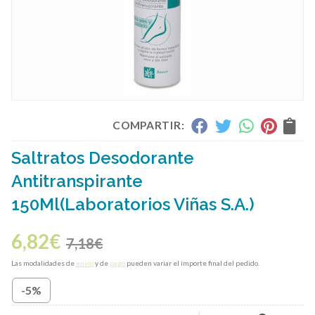
COMPARTIR:
Saltratos Desodorante
Antitranspirante
150Ml
(Laboratorios Viñas S.A.)
6,82
€
7,18
€
Las modalidades de
envío
y de
pago
pueden variar el importe final del pedido.
-5%