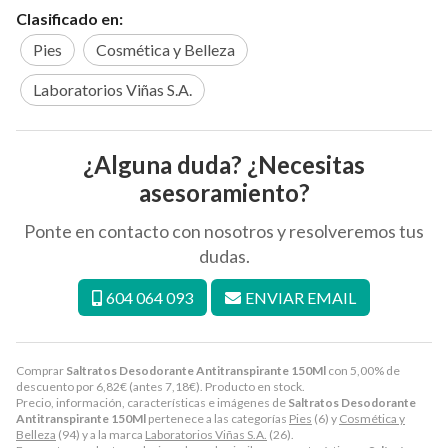
Clasificado en:
Pies
Cosmética y Belleza
Laboratorios Viñas S.A.
¿Alguna duda? ¿Necesitas
asesoramiento?
Ponte en contacto con nosotros y resolveremos tus
dudas.
604 064 093
ENVIAR EMAIL
Comprar
Saltratos Desodorante Antitranspirante 150Ml
con 5,00% de
descuento por
6,82
€
(antes
7,18
€
). Producto en stock.
Precio, información, características e imágenes de
Saltratos Desodorante
Antitranspirante 150Ml
pertenece a las categorías
Pies
(6) y
Cosmética y
Belleza
(94) y a la marca
Laboratorios Viñas S.A.
(26).