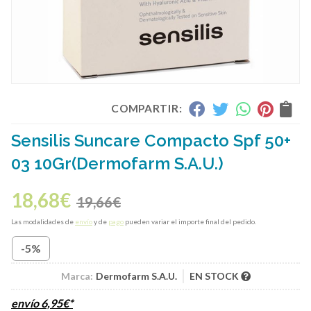
COMPARTIR:
Sensilis Suncare Compacto Spf 50+
03 10Gr
(Dermofarm S.A.U.)
18,68
€
19,66
€
Las modalidades de
envío
y de
pago
pueden variar el importe final del pedido.
-5%
Marca:
Dermofarm S.A.U.
EN STOCK
envío
6,95
€
*