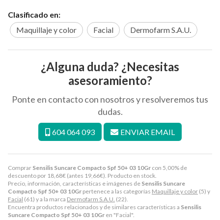
Clasificado en:
Maquillaje y color
Facial
Dermofarm S.A.U.
¿Alguna duda? ¿Necesitas
asesoramiento?
Ponte en contacto con nosotros y resolveremos tus
dudas.
604 064 093
ENVIAR EMAIL
Comprar
Sensilis Suncare Compacto Spf 50+ 03 10Gr
con 5,00% de
descuento por
18,68
€
(antes
19,66
€
). Producto en stock.
Precio, información, características e imágenes de
Sensilis Suncare
Compacto Spf 50+ 03 10Gr
pertenece a las categorías
Maquillaje y color
(5) y
Facial
(61) y a la marca
Dermofarm S.A.U.
(22).
Encuentra productos relacionados y de similares características a
Sensilis
Suncare Compacto Spf 50+ 03 10Gr
en "Facial".