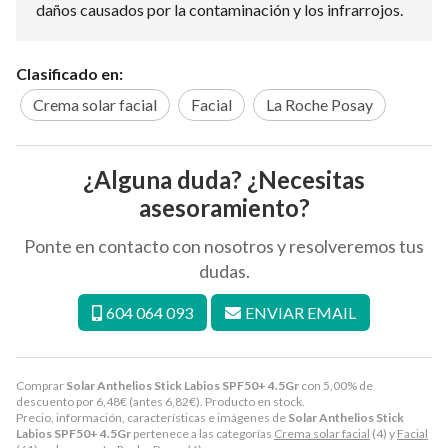
daños causados por la contaminación y los infrarrojos.
Clasificado en:
Crema solar facial
Facial
La Roche Posay
¿Alguna duda? ¿Necesitas
asesoramiento?
Ponte en contacto con nosotros y resolveremos tus
dudas.
604 064 093
ENVIAR EMAIL
Comprar
Solar Anthelios Stick Labios SPF50+ 4.5Gr
con 5,00% de
descuento por
6,48
€
(antes
6,82
€
). Producto en stock.
Precio, información, características e imágenes de
Solar Anthelios Stick
Labios SPF50+ 4.5Gr
pertenece a las categorías
Crema solar facial
(4) y
Facial