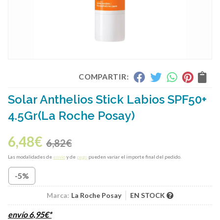
COMPARTIR:
Solar Anthelios Stick Labios SPF50+
4.5Gr
(La Roche Posay)
6,48
€
6,82
€
Las modalidades de
envío
y de
pago
pueden variar el importe final del pedido.
-5%
Marca:
La Roche Posay
EN STOCK
envío
6,95
€
*