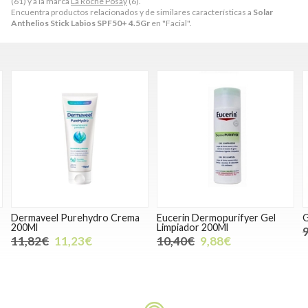
(61) y a la marca
La Roche Posay
(6).
Encuentra productos relacionados y de similares características a
Solar
Anthelios Stick Labios SPF50+ 4.5Gr
en "Facial".
a
Eucerin Dermopurifyer Gel
Gel Micelar Calmante 250 Ml
Limpiador 200Ml
9,36€
8,89€
10,40€
9,88€