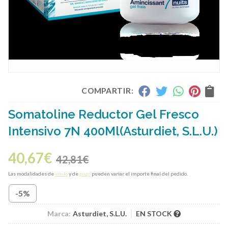
COMPARTIR:
Somatoline Reductor Gel Fresco
Intensivo 7N 400Ml
(Asturdiet, S.L.U.)
40,67
€
42,81
€
Las modalidades de
envío
y de
pago
pueden variar el importe final del pedido.
-5%
Marca:
Asturdiet, S.L.U.
EN STOCK