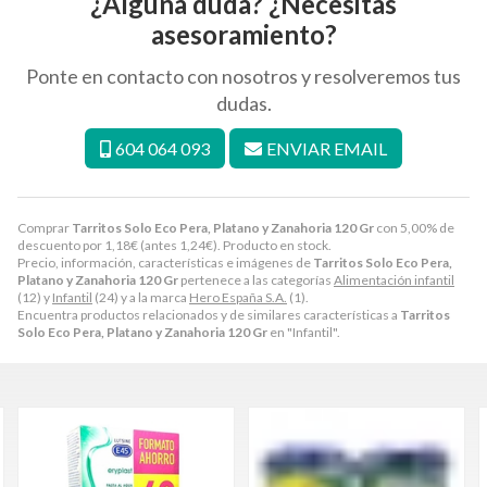
¿Alguna duda? ¿Necesitas
asesoramiento?
Ponte en contacto con nosotros y resolveremos tus
dudas.
604 064 093
ENVIAR EMAIL
Comprar
Tarritos Solo Eco Pera, Platano y Zanahoria 120 Gr
con 5,00% de
descuento por
1,18
€
(antes
1,24
€
). Producto en stock.
Precio, información, características e imágenes de
Tarritos Solo Eco Pera,
Platano y Zanahoria 120 Gr
pertenece a las categorías
Alimentación infantil
(12) y
Infantil
(24) y a la marca
Hero España S.A.
(1).
Encuentra productos relacionados y de similares características a
Tarritos
Solo Eco Pera, Platano y Zanahoria 120 Gr
en "Infantil".