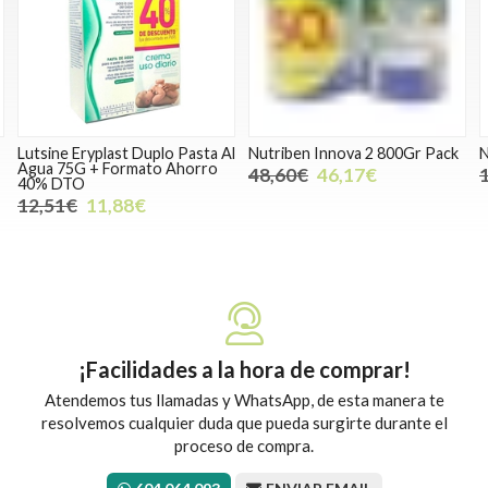
Lutsine Eryplast Duplo Pasta Al
Nutriben Innova 2 800Gr Pack
N
Agua 75G + Formato Ahorro
48,60€
46,17€
40% DTO
12,51€
11,88€
¡Facilidades a la hora de comprar!
Atendemos tus llamadas y WhatsApp, de esta manera te
resolvemos cualquier duda que pueda surgirte durante el
proceso de compra.