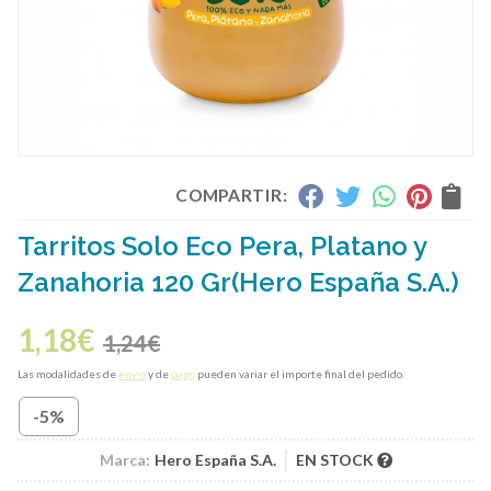
COMPARTIR:
Tarritos Solo Eco Pera, Platano y
Zanahoria 120 Gr
(Hero España S.A.)
1,18
€
1,24
€
Las modalidades de
envío
y de
pago
pueden variar el importe final del pedido.
-5%
Marca:
Hero España S.A.
EN STOCK