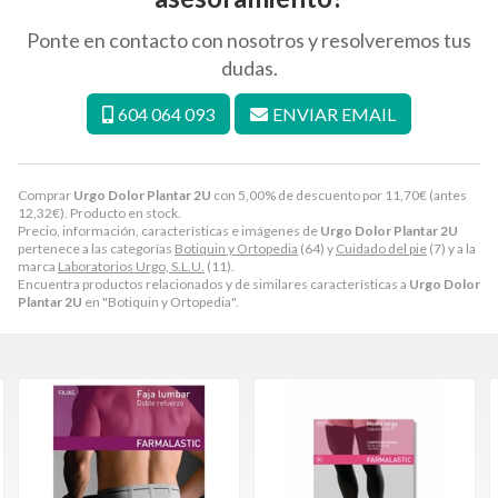
Ponte en contacto con nosotros y resolveremos tus
dudas.
604 064 093
ENVIAR EMAIL
Comprar
Urgo Dolor Plantar 2U
con 5,00% de descuento por
11,70
€
(antes
12,32
€
). Producto en stock.
Precio, información, características e imágenes de
Urgo Dolor Plantar 2U
pertenece a las categorías
Botiquin y Ortopedia
(64) y
Cuidado del pie
(7) y a la
marca
Laboratorios Urgo, S.L.U.
(11).
Encuentra productos relacionados y de similares características a
Urgo Dolor
Plantar 2U
en "Botiquin y Ortopedia".