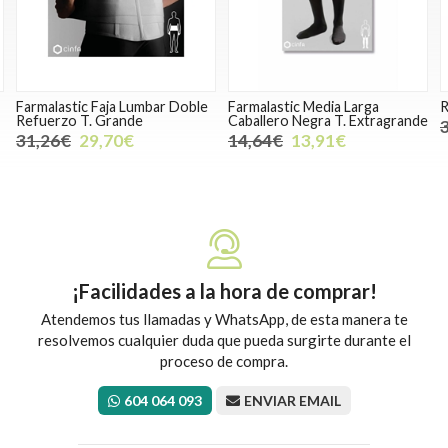
Farmalastic Media Larga
Repelente De Insectos 100 Ml
U
Caballero Negra T. Extragrande
3,16€
2,69€
14,64€
13,91€
¡Facilidades a la hora de comprar!
Atendemos tus llamadas y WhatsApp, de esta manera te
resolvemos cualquier duda que pueda surgirte durante el
proceso de compra.
604 064 093
ENVIAR EMAIL