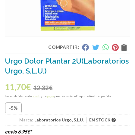
COMPARTIR:
Urgo Dolor Plantar 2U
(Laboratorios
Urgo, S.L.U.)
11,70
€
12,32
€
Las modalidades de
envío
y de
pago
pueden variar el importe final del pedido.
-5%
Marca:
Laboratorios Urgo, S.L.U.
EN STOCK
envío
6,95
€
*