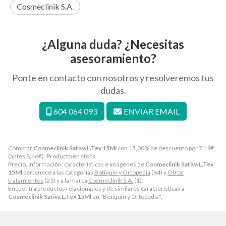
Cosmeclinik S.A.
¿Alguna duda? ¿Necesitas
asesoramiento?
Ponte en contacto con nosotros y resolveremos tus
dudas.
604 064 093
ENVIAR EMAIL
Comprar
Cosmeclinik Sativa L.Tex 15Ml
con 15,00% de descuento por
7,19
€
(antes
8,46
€
). Producto en stock.
Precio, información, características e imágenes de
Cosmeclinik Sativa L.Tex
15Ml
pertenece a las categorías
Botiquin y Ortopedia
(64) y
Otros
tratamientos
(21) y a la marca
Cosmeclinik S.A.
(1).
Encuentra productos relacionados y de similares características a
Cosmeclinik Sativa L.Tex 15Ml
en "Botiquin y Ortopedia".