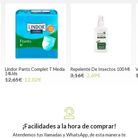
dia
Repelente De Insectos 100 Ml
Vagisil Hidratante Interno
3,16€
2,69€
11,21€
10,65€
¡Facilidades a la hora de comprar!
Atendemos tus llamadas y WhatsApp, de esta manera te