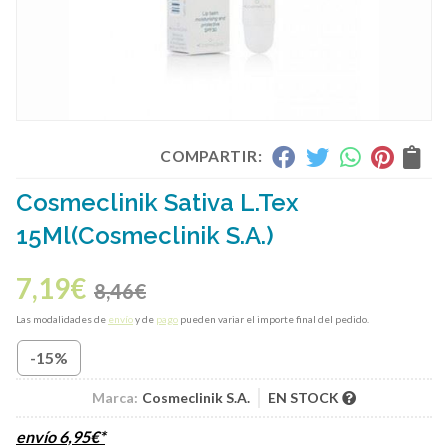
COMPARTIR:
Cosmeclinik Sativa L.Tex
15Ml
(Cosmeclinik S.A.)
7,19
€
8,46
€
Las modalidades de
envío
y de
pago
pueden variar el importe final del pedido.
-15%
Marca:
Cosmeclinik S.A.
EN STOCK
envío
6,95
€
*