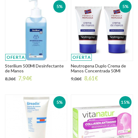
5%
5%
OFERTA
OFERTA
Sterilium 500Ml Desinfectante
Neutrogena Duplo Crema de
de Manos
Manos Concentrada 50Ml
7,94€
8,61€
8,36€
9,06€
5%
15%