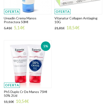
OFERTA
OFERTA
Ureadin Crema Manos
Vitanatur Collagen Antiaging
Protectora 50Ml
10G
5,14€
18,54€
5,41€
21,81€
5%
OFERTA
Ph5 Duplo Cr De Manos 75Ml
50% 2Ud
10,54€
11,10€