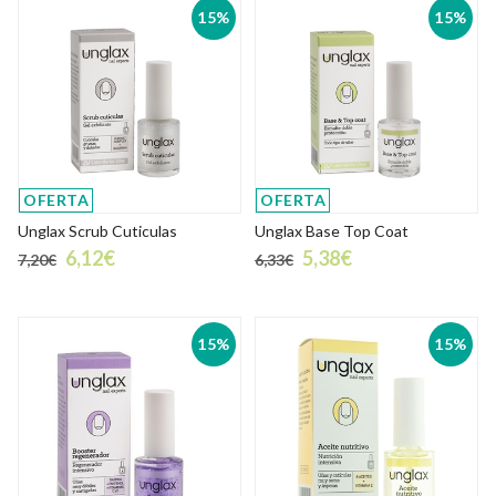
15%
15%
OFERTA
OFERTA
Unglax Scrub Cuticulas
Unglax Base Top Coat
6,12€
5,38€
7,20€
6,33€
15%
15%