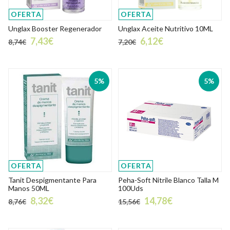
OFERTA
OFERTA
Unglax Booster Regenerador
Unglax Aceite Nutritivo 10ML
7,43€
6,12€
8,74€
7,20€
5%
5%
OFERTA
OFERTA
Tanit Despigmentante Para
Peha-Soft Nitrile Blanco Talla M
Manos 50ML
100Uds
8,32€
14,78€
8,76€
15,56€